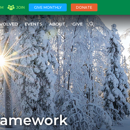
OM
JOIN
GIVE MONTHLY
DONATE
NVOLVED
EVENTS
ABOUT
GIVE
Framework