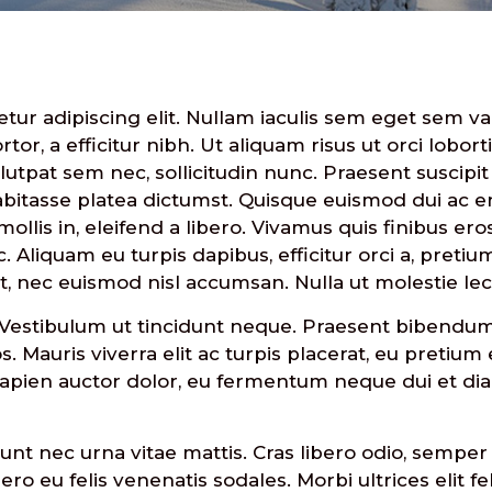
ur adipiscing elit. Nullam iaculis sem eget sem var
tor, a efficitur nibh. Ut aliquam risus ut orci lobor
tpat sem nec, sollicitudin nunc. Praesent suscipit 
habitasse platea dictumst. Quisque euismod dui ac e
llis in, eleifend a libero. Vivamus quis finibus eros,
c. Aliquam eu turpis dapibus, efficitur orci a, pret
et, nec euismod nisl accumsan. Nulla ut molestie lec
. Vestibulum ut tincidunt neque. Praesent bibendum 
Mauris viverra elit ac turpis placerat, eu pretium
apien auctor dolor, eu fermentum neque dui et diam
dunt nec urna vitae mattis. Cras libero odio, semper
ero eu felis venenatis sodales. Morbi ultrices elit f